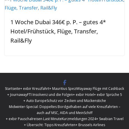
1 Woche Dubai 346€ p. P. – gutes 4*
Hotel/Frühstück, Flüge, Transfer,
Rail&Fly
Startseite
+ exbir Kreuzfahrt
+ Mauritius Spezi
Wayaway Flüge mit Cashback
+ Journaway
FTI Insolvenz und die Folgen
+ exbir Hotel
+ exbir Sprüche 5
+ Auto Europe
Schutz vor Zecken und Mückenstiche
Midwinter-Special: Doppeltes Bordguthaben auf viele Kreuzfahrten –
auch auf MSC, AIDA und MeinSchiff
+ exbir Pauschalreisen Last Minute
Kurzmeldungen 2024
+ Swabian Travel
+ Übersicht: Tipps Kreuzfahrten
+ Brussels Airlines