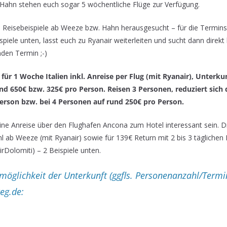
b Hahn stehen euch sogar 5 wöchentliche Flüge zur Verfügung.
 Reisebeispiele ab Weeze bzw. Hahn herausgesucht – für die Termins
spiele unten, lasst euch zu Ryanair weiterleiten und sucht dann direkt
nden Termin ;-)
r für 1 Woche Italien inkl. Anreise per Flug (mit Ryanair), Unterkun
d 650€ bzw. 325€ pro Person. Reisen 3 Personen, reduziert sich d
erson bzw. bei 4 Personen auf rund 250€ pro Person.
ine Anreise über den Flughafen Ancona zum Hotel interessant sein. D
l ab Weeze (mit Ryanair) sowie für 139€ Return mit 2 bis 3 tägliche
irDolomiti) – 2 Beispiele unten.
öglichkeit der Unterkunft (ggfls. Personenanzahl/Term
eg.de: