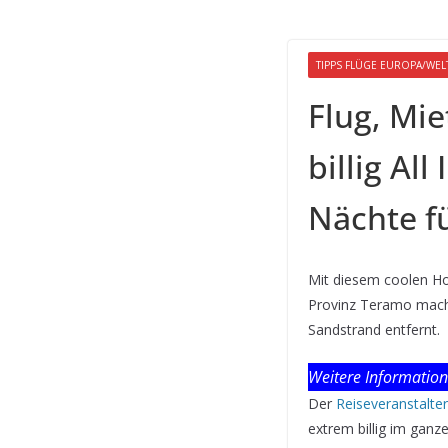
TIPPS FLÜGE EUROPA/WEL
Flug, Mi
billig All
Nächte fü
Mit diesem coolen Hot
Provinz Teramo mache
Sandstrand entfernt.
Weitere Informatio
Der
Reiseveranstalte
extrem billig im ganz