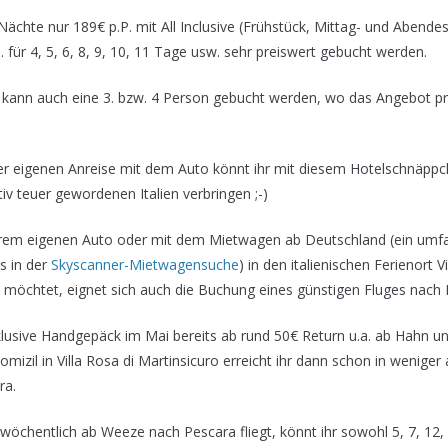
 Nächte nur 189€ p.P. mit All Inclusive (Frühstück, Mittag- und Abende
 für 4, 5, 6, 8, 9, 10, 11 Tage usw. sehr preiswert gebucht werden.
s kann auch eine 3. bzw. 4 Person gebucht werden, wo das Angebot 
er eigenen Anreise mit dem Auto könnt ihr mit diesem Hotelschnäpp
ativ teuer gewordenen Italien verbringen ;-)
eurem eigenen Auto oder mit dem Mietwagen ab Deutschland (ein um
s in der
Skyscanner-Mietwagensuche
) in den italienischen Ferienort V
 möchtet, eignet sich auch die Buchung eines günstigen Fluges nach 
nklusive Handgepäck im Mai bereits ab rund 50€ Return u.a. ab Hahn 
mizil in Villa Rosa di Martinsicuro erreicht ihr dann schon in weniger 
ra.
öchentlich ab Weeze nach Pescara fliegt, könnt ihr sowohl 5, 7, 12,