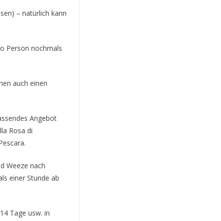
ssen) – natürlich kann
pro Person nochmals
chen auch einen
fassendes Angebot
illa Rosa di
Pescara.
und Weeze nach
als einer Stunde ab
 14 Tage usw. in