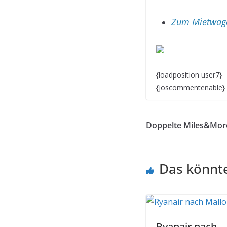
Zum Mietwagen
{loadposition user7}
{joscommentenable}
Doppelte Miles&More
Das könnte
Ryanair nach