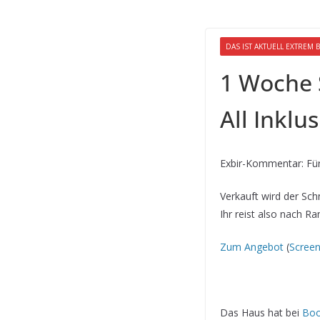
DAS IST AKTUELL EXTREM B
1 Woche S
All Inklu
Exbir-Kommentar: Für 
Verkauft wird der Sch
Ihr reist also nach R
Zum Angebot
(
Scree
Das Haus hat bei
Boo