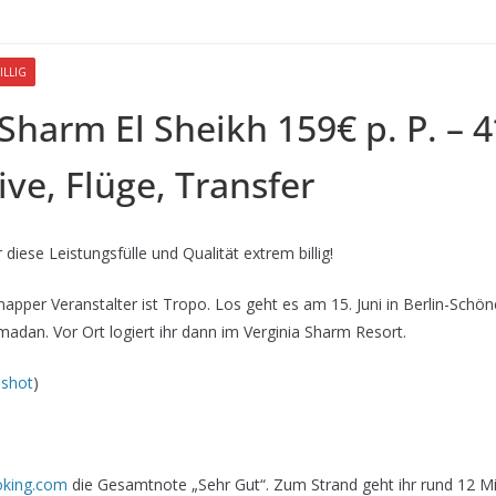
ILLIG
harm El Sheikh 159€ p. P. – 4
sive, Flüge, Transfer
diese Leistungsfülle und Qualität extrem billig!
napper Veranstalter ist Tropo. Los geht es am 15. Juni in Berlin-Schöne
amadan. Vor Ort logiert ihr dann im Verginia Sharm Resort.
nshot
)
king.com
die Gesamtnote „Sehr Gut“. Zum Strand geht ihr rund 12 M