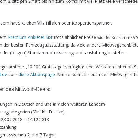
om 2-sitzigen Smart bis hin zum Kombi mit viel Platz viele verschied
dern hat Sixt ebenfalls Fillialen oder Koopertionspartner.
beim
Premium-Anbieter Sixt
trotz ähnlicher Preise
vo
wie der Konkurrenz
n der besten Fahrzeugausstattung, da viele andere Mietwagenanbieter
 der (billigen) Standardmotorisierung und -austattung bestellen.
ingesamt nur „10.000 Gratistage“ verfügbar sind. Wir raten daher ab 9
t.de
über
diese Aktionspage
. Nur so könnt ihr euch den Mietwagen-Ra
n des Mittwoch-Deals:
ngen in Deutschland und in vielen weiteren Ländern
rzeugkategorien (Mini bis Fullsize)
 28.09.2018 – 14.12.2018
rtzahlung
ngen zwischen 2 und 7 Tagen