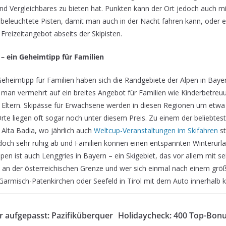
 und Vergleichbares zu bieten hat. Punkten kann der Ort jedoch auch mi
beleuchtete Pisten, damit man auch in der Nacht fahren kann, oder 
reizeitangebot abseits der Skipisten.
 – ein Geheimtipp für Familien
heimtipp für Familien haben sich die Randgebiete der Alpen in Bayer
t man vermehrt auf ein breites Angebot für Familien wie Kinderbetreuu
r Eltern. Skipässe für Erwachsene werden in diesen Regionen um etwa
rte liegen oft sogar noch unter diesem Preis. Zu einem der beliebtest
 Alta Badia, wo jährlich auch
Weltcup-Veranstaltungen im Skifahren
st
jedoch sehr ruhig ab und Familien können einen entspannten Winterurla
Alpen ist auch Lenggries in Bayern – ein Skigebiet, das vor allem mit
t an der österreichischen Grenze und wer sich einmal nach einem größ
 Garmisch-Patenkirchen oder Seefeld in Tirol mit dem Auto innerhalb kür
 aufgepasst: Pazifiküberquer
Holidaycheck: 400 Top-Bon