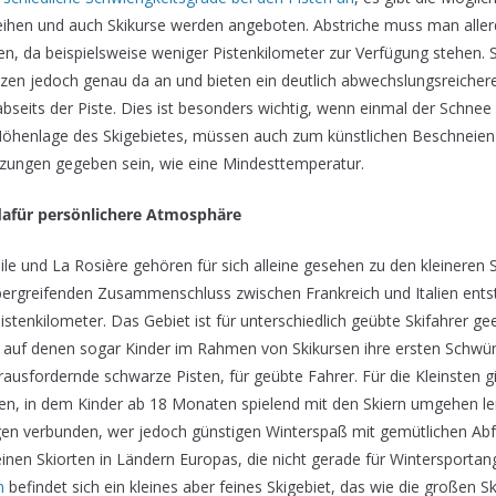
eihen und auch Skikurse werden angeboten. Abstriche muss man allerd
, da beispielsweise weniger Pistenkilometer zur Verfügung stehen. S
en jedoch genau da an und bieten ein deutlich abwechslungsreicher
 abseits der Piste. Dies ist besonders wichtig, wenn einmal der Schnee 
öhenlage des Skigebietes, müssen auch zum künstlichen Beschneien 
ungen gegeben sein, wie eine Mindesttemperatur.
 dafür persönlichere Atmosphäre
ile und La Rosière gehören für sich alleine gesehen zu den kleineren 
ergreifenden Zusammenschluss zwischen Frankreich und Italien ents
istenkilometer. Das Gebiet ist für unterschiedlich geübte Skifahrer ge
 auf denen sogar Kinder im Rahmen von Skikursen ihre ersten Schwü
rausfordernde schwarze Pisten, für geübte Fahrer. Für die Kleinsten g
en, in dem Kinder ab 18 Monaten spielend mit den Skiern umgehen ler
en verbunden, wer jedoch günstigen Winterspaß mit gemütlichen Abfa
einen Skiorten in Ländern Europas, die nicht gerade für Wintersporta
n
befindet sich ein kleines aber feines Skigebiet, das wie die großen S