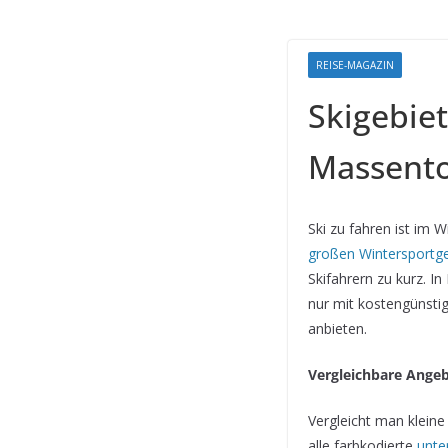
REISE-MAGAZIN
Skigebiet
Massent
Ski zu fahren ist im 
großen Wintersportge
Skifahrern zu kurz. I
nur mit kostengünsti
anbieten.
Vergleichbare Angeb
Vergleicht man kleine
alle farbkodierte
unte