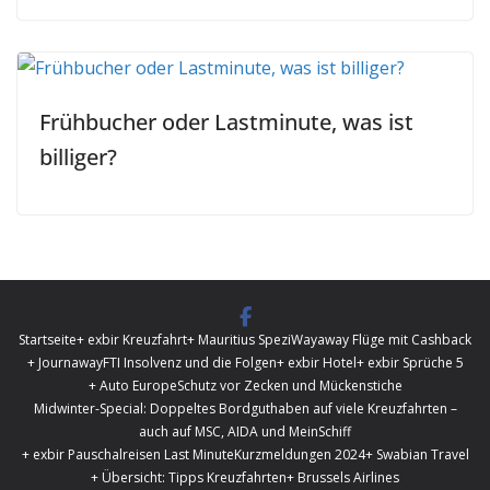
Frühbucher oder Lastminute, was ist
billiger?
Startseite
+ exbir Kreuzfahrt
+ Mauritius Spezi
Wayaway Flüge mit Cashback
+ Journaway
FTI Insolvenz und die Folgen
+ exbir Hotel
+ exbir Sprüche 5
+ Auto Europe
Schutz vor Zecken und Mückenstiche
Midwinter-Special: Doppeltes Bordguthaben auf viele Kreuzfahrten –
auch auf MSC, AIDA und MeinSchiff
+ exbir Pauschalreisen Last Minute
Kurzmeldungen 2024
+ Swabian Travel
+ Übersicht: Tipps Kreuzfahrten
+ Brussels Airlines