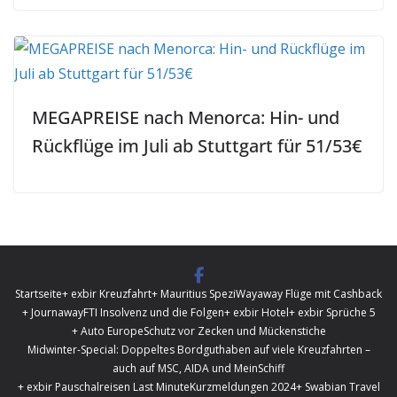
MEGAPREISE nach Menorca: Hin- und
Rückflüge im Juli ab Stuttgart für 51/53€
Startseite
+ exbir Kreuzfahrt
+ Mauritius Spezi
Wayaway Flüge mit Cashback
+ Journaway
FTI Insolvenz und die Folgen
+ exbir Hotel
+ exbir Sprüche 5
+ Auto Europe
Schutz vor Zecken und Mückenstiche
Midwinter-Special: Doppeltes Bordguthaben auf viele Kreuzfahrten –
auch auf MSC, AIDA und MeinSchiff
+ exbir Pauschalreisen Last Minute
Kurzmeldungen 2024
+ Swabian Travel