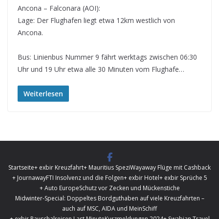
Ancona – Falconara (AOI):
Lage: Der Flughafen liegt etwa 12km westlich von
Ancona.
Bus: Linienbus Nummer 9 fährt werktags zwischen 06:30
Uhr und 19 Uhr etwa alle 30 Minuten vom Flughafe…
Weiterlesen
Startseite
+ exbir Kreuzfahrt
+ Mauritius Spezi
Wayaway Flüge mit Cashback
+ Journaway
FTI Insolvenz und die Folgen
+ exbir Hotel
+ exbir Sprüche 5
+ Auto Europe
Schutz vor Zecken und Mückenstiche
Midwinter-Special: Doppeltes Bordguthaben auf viele Kreuzfahrten –
auch auf MSC, AIDA und MeinSchiff
+ exbir Pauschalreisen Last Minute
Kurzmeldungen 2024
+ Swabian Travel