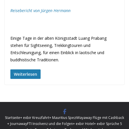
Reisebericht von Jürgen Hermann
Einige Tage in der alten Königsstadt Luang Prabang
stehen für Sightseeing, Trekkingtouren und
Entschleunigung, für einen Einblick in laotische und
buddhistische Traditionen.
Weiterlesen
Startseite
+ exbir Kreuzfahrt
+ Mauritius Spezi
Wayaway Flüge mit Cashback
+ Journaway
FTI Insolvenz und die Folgen
+ exbir Hotel
+ exbir Sprüche 5