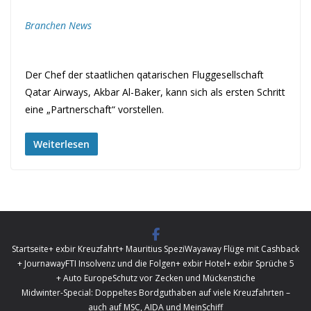
Branchen News
Der Chef der staatlichen qatarischen Fluggesellschaft
Qatar Airways, Akbar Al-Baker, kann sich als ersten Schritt
eine „Partnerschaft“ vorstellen.
Weiterlesen
Startseite
+ exbir Kreuzfahrt
+ Mauritius Spezi
Wayaway Flüge mit Cashback
+ Journaway
FTI Insolvenz und die Folgen
+ exbir Hotel
+ exbir Sprüche 5
+ Auto Europe
Schutz vor Zecken und Mückenstiche
Midwinter-Special: Doppeltes Bordguthaben auf viele Kreuzfahrten –
auch auf MSC, AIDA und MeinSchiff