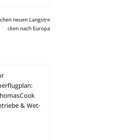
eichen neuen Langstre
cken nach Europa
or
rflugplan:
ThomasCook
etriebe & Wet-