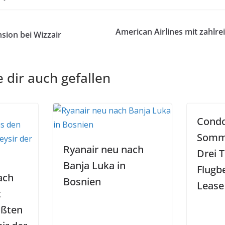
American Airlines mit zahlr
sion bei Wizzair
 dir auch gefallen
Cond
Somme
Ryanair neu nach
Drei 
Banja Luka in
Flugb
ach
Bosnien
Lease
t
ößten