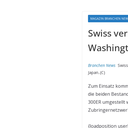
MAGAZIN BRANCHEN NEW
Swiss ve
Washing
Branchen News
Swiss
Japan..(C)
Zum Einsatz komme
die beiden Bestan
300ER umgestellt 
Zubringernetzwer
{loadposition user