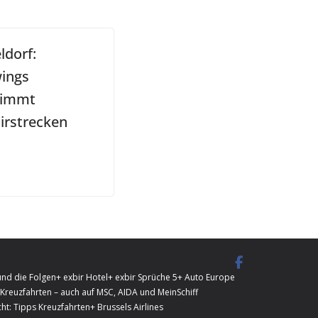
ldorf:
ings
nimmt
irstrecken
und die Folgen
+ exbir Hotel
+ exbir Sprüche 5
+ Auto Europe
Kreuzfahrten – auch auf MSC, AIDA und MeinSchiff
ht: Tipps Kreuzfahrten
+ Brussels Airlines