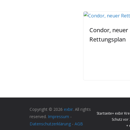
Condor, neuer
Rettungsplan
Copyright © 2026
exbir
. All rights
Startseite
+ exbir Kre
reserved.
Impressum
-
Schutz vor
Datenschutzerklärung
-
AGB
+ 