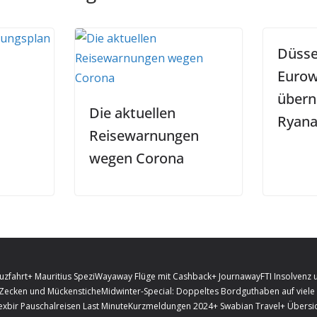
Düsse
Eurow
über
Die aktuellen
Ryana
Reisewarnungen
wegen Corona
uzfahrt
+ Mauritius Spezi
Wayaway Flüge mit Cashback
+ Journaway
FTI Insolvenz 
 Zecken und Mückenstiche
Midwinter-Special: Doppeltes Bordguthaben auf viele 
exbir Pauschalreisen Last Minute
Kurzmeldungen 2024
+ Swabian Travel
+ Übersic