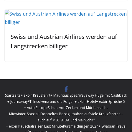
Swiss und Austrian Airlines werden auf
Langstrecken billiger
Startseite
+ exbir Kreuzfahrt
+ Mauritius Spezi
Wayaway Flüge mit Cashback
+ Journaway
FTI Insolvenz und die Folgen
+ exbir Hotel
+ exbir Sprüche 5
+ Auto Europe
Schutz vor Zecken und Mückenstiche
Midwinter-Special: Doppeltes Bordguthaben auf viele Kreuzfahrten –
auch auf MSC, AIDA und MeinSchiff
+ exbir Pauschalreisen Last Minute
Kurzmeldungen 2024
+ Swabian Travel