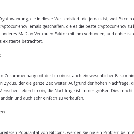
ryptowährung, die in dieser Welt existiert, die jemals ist, weil Bitcoin 
e cryptocurrency jemals geschaffen, die es die beste cryptocurrency z
n anderes Maß an Vertrauen Faktor mit ihm verbunden, und daher ist 
existierte betrachtet.
t
m Zusammenhang mit der bitcoin ist auch ein wesentlicher Faktor hint
 ein Zyklus, der die ganze Zeit weiter. Aufgrund der hohen Nachfrage, 
 Menschen lieben bitcoin, die Nachfrage ist immer größer. Dies macht 
u handeln und auch sehr einfach zu verkaufen.
fen
breiteten Popularität von Bitcoins, werden Sie nie ein Problem beim V