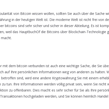
ularität von Bitcoin wissen wollen, sollten Sie auch über die Sache wi
ährung in der heutigen Welt ist. Die moderne Welt ist nicht frei von d
er bitcoins sind sehr sicher und sicher in dieser Abteilung. Es ist kompli
en, weil das HauptbuchOf die Bitcoins über Blockchain-Technologie ge
r macht.
 mit dem bitcoin verbunden ist auch eine wichtige Sache, die Sie üb
ich auf Ihre persönlichen Informationen weg von anderen zu halten. 
 betroffen sind, wird eine andere Kryptowährung Sie mit einem erhe
n zu tun. Ihre Informationen werden völlig privat sein, wenn Sie nicht 
tion zu offenbaren. Dies macht es sehr sicher für Sie als Ihre persö
 Transaktionen hochgeladen werden, und Sie können heimlich Handel i