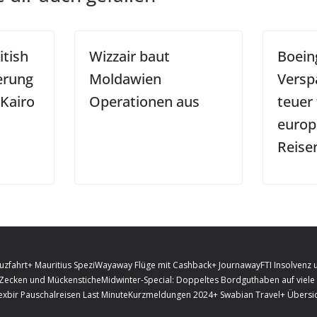
itish
Wizzair baut
Boein
erung
Moldawien
Versp
 Kairo
Operationen aus
teuer 
europ
Reise
uzfahrt
+ Mauritius Spezi
Wayaway Flüge mit Cashback
+ Journaway
FTI Insolvenz 
 Zecken und Mückenstiche
Midwinter-Special: Doppeltes Bordguthaben auf viele 
exbir Pauschalreisen Last Minute
Kurzmeldungen 2024
+ Swabian Travel
+ Übersic