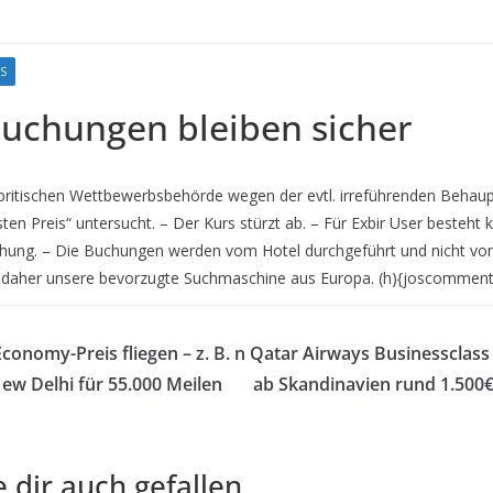
S
Buchungen bleiben sicher
 britischen Wettbewerbsbehörde wegen der evtl. irreführenden Behaup
ten Preis“ untersucht. – Der Kurs stürzt ab. – Für Exbir User besteht 
chung. – Die Buchungen werden vom Hotel durchgeführt und nicht von
t daher unsere bevorzugte Suchmaschine aus Europa. (h){joscommen
conomy-Preis fliegen – z. B. n
Qatar Airways Businessclass
ew Delhi für 55.000 Meilen
ab Skandinavien rund 1.500€ 
 dir auch gefallen