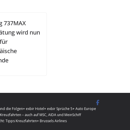
g 737MAX
ätung wird nun
für
äische
nde
und die Folgen
+ exbir Hotel
+ exbir Sprüche 5
+ Auto Europe
Kreuzfahrten – auch auf MSC, AIDA und MeinSchiff
ht: Tipps Kreuzfahrten
+ Brussels Airlines