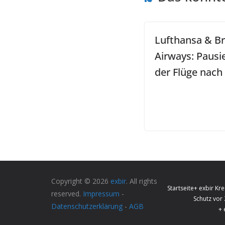
Lufthansa & Br
Airways: Pausi
der Flüge nach
Copyright © 2026
exbir
. All rights
Startseite
+ exbir Kre
reserved.
Impressum
-
Schutz vor
Datenschutzerklärung
-
AGB
+ 