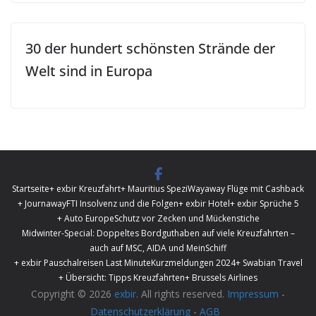
30 der hundert schönsten Strände der
Welt sind in Europa
Startseite
+ exbir Kreuzfahrt
+ Mauritius Spezi
Wayaway Flüge mit Cashback
+ Journaway
FTI Insolvenz und die Folgen
+ exbir Hotel
+ exbir Sprüche 5
+ Auto Europe
Schutz vor Zecken und Mückenstiche
Midwinter-Special: Doppeltes Bordguthaben auf viele Kreuzfahrten –
auch auf MSC, AIDA und MeinSchiff
+ exbir Pauschalreisen Last Minute
Kurzmeldungen 2024
+ Swabian Travel
+ Übersicht: Tipps Kreuzfahrten
+ Brussels Airlines
Copyright © 2026
exbir
. All rights reserved.
Impressum
-
Datenschutzerklärung
-
AGB