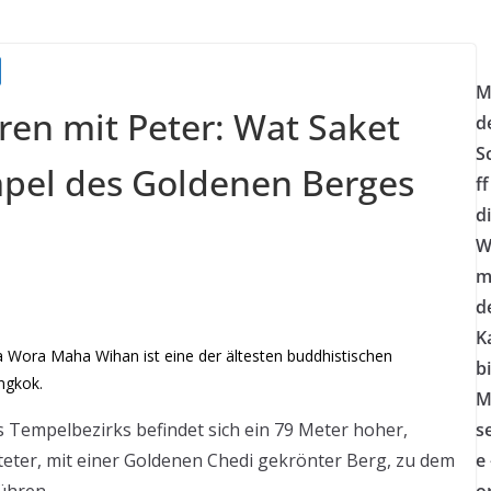
M
ren mit Peter: Wat Saket
d
S
pel des Goldenen Berges
ff
d
W
m
d
K
 Wora Maha Wihan ist eine der ältesten buddhistischen
bi
ngkok.
M
s Tempelbezirks befindet sich ein 79 Meter hoher,
se
teter, mit einer Goldenen Chedi gekrönter Berg, zu dem
e 