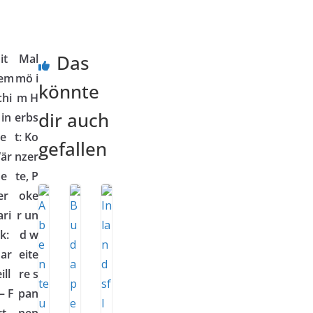
Das
it
Mal
em
mö i
könnte
chi
m H
dir auch
 in
erbs
ie
t: Ko
gefallen
är
nzer
e
te, P
er
oke
ari
r un
k:
d w
ar
eite
ill
re s
– F
pan