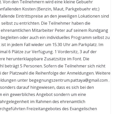
t. Von den Teilnehmern wird eine kleine Gebuehr
anfallenden Kosten (Benzin, Maut, Parkgebuehr etc.)
fallende Eintrittspreise an den jeweiligen Lokationen sind
selbst zu entrichten. Die Teilnehmer haben die
n ehrenamtlichen Mitarbeiter Peter auf seinem Rundgang
 begleiten oder auch ein individuelles Programm selbst zu
 ist in jedem Fall wieder um 15.30 Uhr am Parkplatz. Im
al 6 Plätze zur Verfügung. 1 Vordersitz, 3 auf der
re herunterklappbare Zusatzsitze im Font. Die
l beträgt 5 Personen. Sofern die Teilnehmer sich nicht
bei der Platzwahl die Reihenfolge der Anmeldungen. Weitere
eldungen unter begegnungszentrum.pattaya@gmail.com .
esonders darauf hingewiesen, dass es sich bei den
m ein gewerbliches Angebot sondern um eine
ahrgelegenheit im Rahmen des ehrenamtlich
rchgeführten Freizeitangebotes des Evangelischen