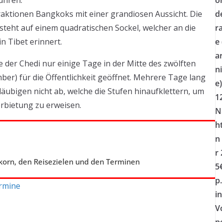
ühren.
o
raktionen Bangkoks mit einer grandiosen Aussicht. Die
d
steht auf einem quadratischen Sockel, welcher an die
r
n Tibet erinnert.
e
ar
 der Chedi nur einige Tage in der Mitte des zwölften
n
) für die Öffentlichkeit geöffnet. Mehrere Tage lang
e)
läubigen nicht ab, welche die Stufen hinaufklettern, um
1
erbietung zu erweisen.
N
h
n
r
orn, den Reisezielen und den Terminen
5
p.
ermine
in
Vo