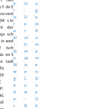
rt
nen
e F
de E
anc
vent
 (M
s in
ti
der
iqu
sch
 in
wed
2
isch
äc
en S
te
tadt
 fü
 29
€
P.
kl.
ll