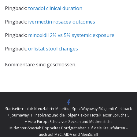
Pingback:
toradol clinical duration
Pingback:
ivermectin rosacea outcomes
Pingback:
minoxidil 2% vs 5% systemic exposure
Pingback:
orlistat stool changes
Kommentare sind geschlossen.
Startseite
+ exbir Kreuzfahrt
+ Mauritius Spezi
Wayaway Flüge mit Cashback
+ Journaway
FTI Insolvenz und die Folgen
+ exbir Hotel
+ exbir Sprüche 5
+ Auto Europe
Schutz vor Zecken und Mückenstiche
Midwinter-Special: Doppeltes Bordguthaben auf viele Kreuzfahrten –
auch auf MSC, AIDA und MeinSchiff