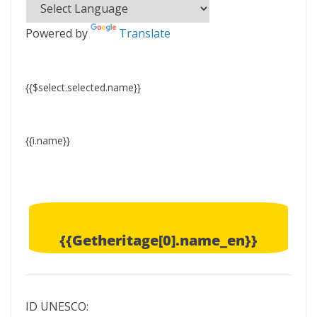
Powered by
Translate
{{$select.selected.name}}
{{i.name}}
{{Getheritage[0].name_en}}
ID UNESCO: