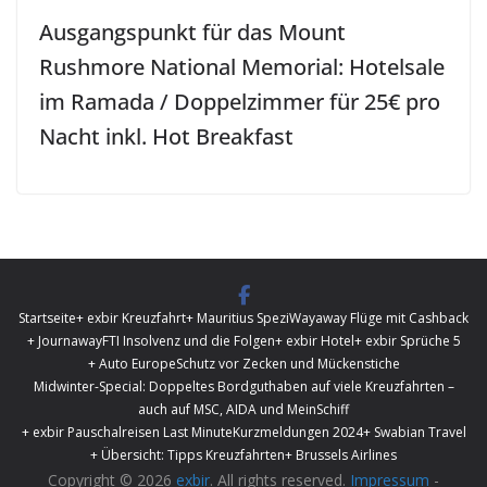
Ausgangspunkt für das Mount
Rushmore National Memorial: Hotelsale
im Ramada / Doppelzimmer für 25€ pro
Nacht inkl. Hot Breakfast
Startseite
+ exbir Kreuzfahrt
+ Mauritius Spezi
Wayaway Flüge mit Cashback
+ Journaway
FTI Insolvenz und die Folgen
+ exbir Hotel
+ exbir Sprüche 5
+ Auto Europe
Schutz vor Zecken und Mückenstiche
Midwinter-Special: Doppeltes Bordguthaben auf viele Kreuzfahrten –
auch auf MSC, AIDA und MeinSchiff
+ exbir Pauschalreisen Last Minute
Kurzmeldungen 2024
+ Swabian Travel
+ Übersicht: Tipps Kreuzfahrten
+ Brussels Airlines
Copyright © 2026
exbir
. All rights reserved.
Impressum
-