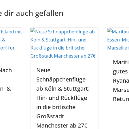
 dir auch gefallen
Marit
Nach
Neue
gutes
Schnäppchenflüge
Ryana
in- &
ab Köln & Stuttgart:
Marsei
Hin- und Rückflüge
Retur
in die britische
Großstadt
Manchester ab 27€