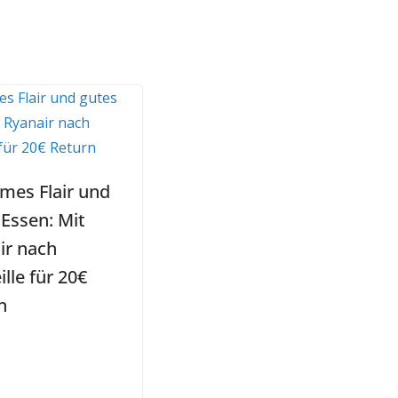
imes Flair und
 Essen: Mit
ir nach
lle für 20€
n