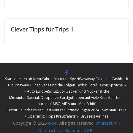
Clever Tipps für Trips 1
Startseite
+ exbir Kreuzfahrt
+ Mauritius Spezi
Wayaway Flüge mit Cashback
+ Journaway
FTI Insolvenz und die Folgen
+ exbir Hotel
+ exbir Sprüche 5
+ Auto Europe
Schutz vor Zecken und Mückenstiche
Midwinter-Special: Doppeltes Bordguthaben auf viele Kreuzfahrten –
auch auf MSC, AIDA und MeinSchiff
+ exbir Pauschalreisen Last Minute
Kurzmeldungen 2024
+ Swabian Travel
+ Übersicht: Tipps Kreuzfahrten
+ Brussels Airlines
Copyright © 2026
exbir
. All rights reserved.
Impressum
-
Datenschutzerklärung
-
AGB