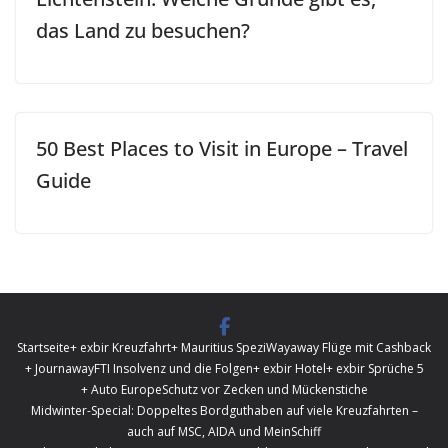
das Land zu besuchen?
50 Best Places to Visit in Europe – Travel
Guide
Startseite
+ exbir Kreuzfahrt
+ Mauritius Spezi
Wayaway Flüge mit Cashback
+ Journaway
FTI Insolvenz und die Folgen
+ exbir Hotel
+ exbir Sprüche 5
+ Auto Europe
Schutz vor Zecken und Mückenstiche
Midwinter-Special: Doppeltes Bordguthaben auf viele Kreuzfahrten –
auch auf MSC, AIDA und MeinSchiff