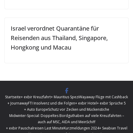
Israel verordnet Quarantäne für
Reisenden aus Thailand, Singapore,
Hongkong und Macau
Startseite
+ exbir Kreuzfahrt
+ Mauritius Spezi
Wayaway Flüge mit Cashback
+ Journaway
FTI Insolvenz und die Folgen
+ exbir Hotel
+ exbir Sprüche 5
+ Auto Europe
Schutz vor Zecken und Mückenstiche
Midwinter-Special: Doppeltes Bordguthaben auf viele Kreuzfahrten –
auch auf MSC, AIDA und MeinSchiff
+ exbir Pauschalreisen Last Minute
Kurzmeldungen 2024
+ Swabian Travel