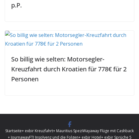
p.P.
So billig wie selten: Motorsegler-
Kreuzfahrt durch Kroatien für 778€ für 2
Personen
Startseite
+ exbir Kreuzfahrt
+ Mauritius Spezi
Wayaway Flüge mit Cashback
+ Journaway
FTI Insolvenz und die Folgen
+ exbir Hotel
+ exbir Sprüche 5