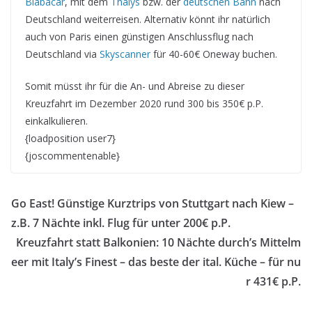
Blabacar
, mit dem
Thalys
bzw. der
deutschen Bahn
nach
Deutschland weiterreisen. Alternativ könnt ihr natürlich
auch von Paris einen günstigen Anschlussflug nach
Deutschland via
Skyscanner
für 40-60€ Oneway buchen.
Somit müsst ihr für die An- und Abreise zu dieser
Kreuzfahrt im Dezember 2020 rund 300 bis 350€ p.P.
einkalkulieren.
{loadposition user7}
{joscommentenable}
Go East! Günstige Kurztrips von Stuttgart nach Kiew –
z.B. 7 Nächte inkl. Flug für unter 200€ p.P.
Kreuzfahrt statt Balkonien: 10 Nächte durch’s Mittelm
eer mit Italy’s Finest – das beste der ital. Küche – für nu
r 431€ p.P.