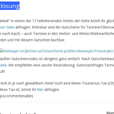
nlösung
keit“ in einem der 17 teilnehmenden Hotels der Kette könnt ihr glück
ser Seite
abfragen. Einlösbar sind die Gutscheine für Termine/Übern
 nach Kauf) – auch Termine in den Herbst- und Winter/Weihnachtsfer
nden und mit diesem Gutschein buchbar.
auften Gutscheincodes ist übrigens ganz einfach: Nach Gutscheinkauf 
Seite
. Wir empfehlen eine rasche Reservierung. Gute/nachfragte Termi
ft!
Check In je nach gewähltem Hotel noch eine kleine Tourismus-Tax (Cit
iese Tax ist, könnt ihr
hier
abfragen.
 {joscommentenable}
Met