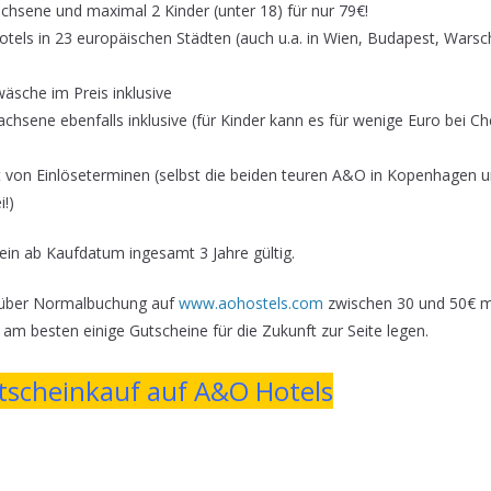
chsene und maximal 2 Kinder (unter 18) für nur 79€!
otels in 23 europäischen Städten (auch u.a. in Wien, Budapest, Wars
äsche im Preis inklusive
achsene ebenfalls inklusive (für Kinder kann es für wenige Euro bei C
t von Einlöseterminen (selbst die beiden teuren A&O in Kopenhagen
!)
ein ab Kaufdatum ingesamt 3 Jahre gültig.
enüber Normalbuchung auf
www.aohostels.com
zwischen 30 und 50€ m
h am besten einige Gutscheine für die Zukunft zur Seite legen.
scheinkauf auf A&O Hotels