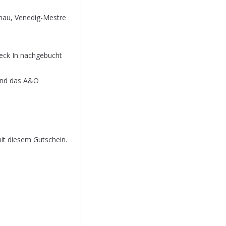
chau, Venedig-Mestre
heck In nachgebucht
 und das A&O
it diesem Gutschein.