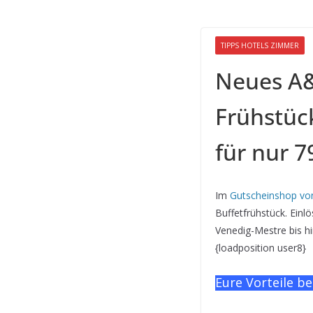
TIPPS HOTELS ZIMMER
Neues A&
Frühstück
für nur 7
Im
Gutscheinshop vo
Buffetfrühstück. Einl
Venedig-Mestre bis h
{loadposition user8}
Eure Vorteile be