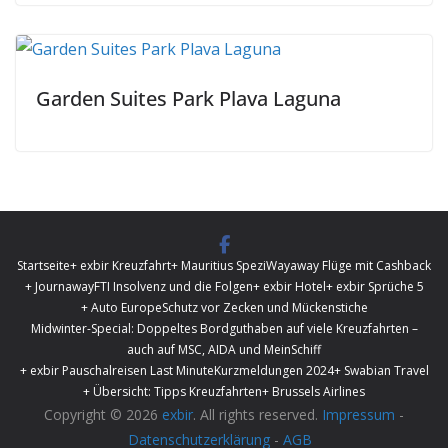
Garden Suites Park Plava Laguna
Startseite
+ exbir Kreuzfahrt
+ Mauritius Spezi
Wayaway Flüge mit Cashback
+ Journaway
FTI Insolvenz und die Folgen
+ exbir Hotel
+ exbir Sprüche 5
+ Auto Europe
Schutz vor Zecken und Mückenstiche
Midwinter-Special: Doppeltes Bordguthaben auf viele Kreuzfahrten –
auch auf MSC, AIDA und MeinSchiff
+ exbir Pauschalreisen Last Minute
Kurzmeldungen 2024
+ Swabian Travel
+ Übersicht: Tipps Kreuzfahrten
+ Brussels Airlines
Copyright © 2026
exbir
. All rights reserved.
Impressum
-
Datenschutzerklärung
-
AGB