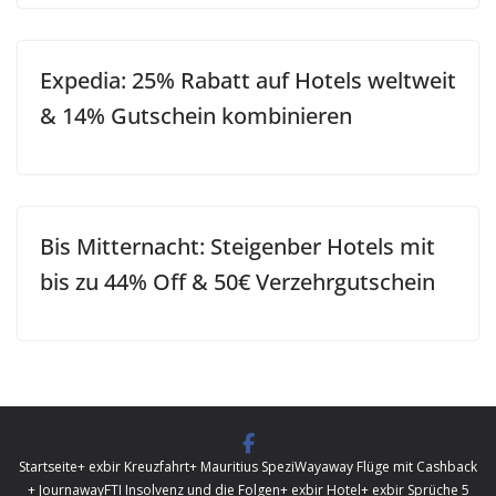
Expedia: 25% Rabatt auf Hotels weltweit
& 14% Gutschein kombinieren
Bis Mitternacht: Steigenber Hotels mit
bis zu 44% Off & 50€ Verzehrgutschein
Startseite
+ exbir Kreuzfahrt
+ Mauritius Spezi
Wayaway Flüge mit Cashback
+ Journaway
FTI Insolvenz und die Folgen
+ exbir Hotel
+ exbir Sprüche 5