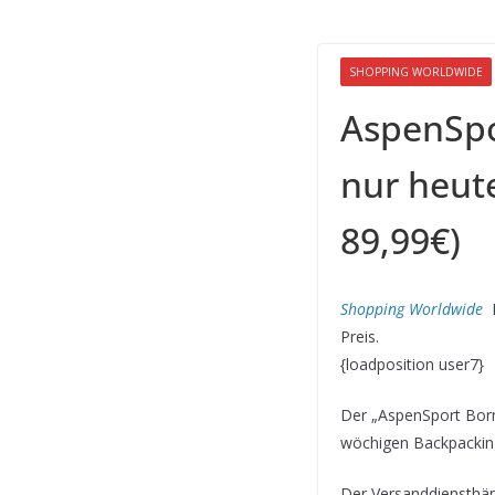
SHOPPING WORLDWIDE
AspenSpo
nur heute
89,99€)
Shopping Worldwide
D
Preis.
{loadposition user7}
Der „AspenSport Borne
wöchigen Backpacking-
Der Versanddiensthänd