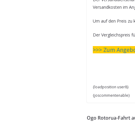
Versandkosten im Ang
Um auf den Preis zu 
Der Vergleichspreis f
>>>
Zum Angebot
{loadposition user8}
{joscommentenable}
Ogo Rotorua-Fahrt a