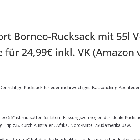
rt Borneo-Rucksack mit 55l 
 für 24,99€ inkl. VK (Amazon 
er richtige Rucksack für euer mehrwöchiges Backpacking-Abenteuer
o 55“ ist mit satten 55 Litern Fassungsvermögen der ideale Rucksack
Trip z.B. durch Australien, Afrika, Nord/Mittel-/Südamerika usw.
ler „Rakuten“ hat den Rucksack aktuell in der modischen Farbe „orang