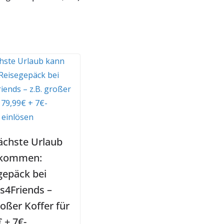
ächste Urlaub
 kommen:
gepäck bei
s4Friends –
roßer Koffer für
 + 7€-