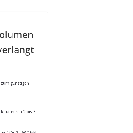
Volumen
verlangt
 zum günstigen
 für euren 2 bis 3-
e“ für 24,99€ inkl.