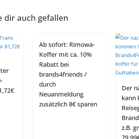
 dir auch gefallen
Ab sofort: Rimowa-
Koffer mit ca. 10%
Rabatt bei
ter
brands4friends /
-
durch
Der n
1,72€
Neuanmeldung
kann
zusätzlich 8€ sparen
Reise
Brand
z.B. g
79,99€