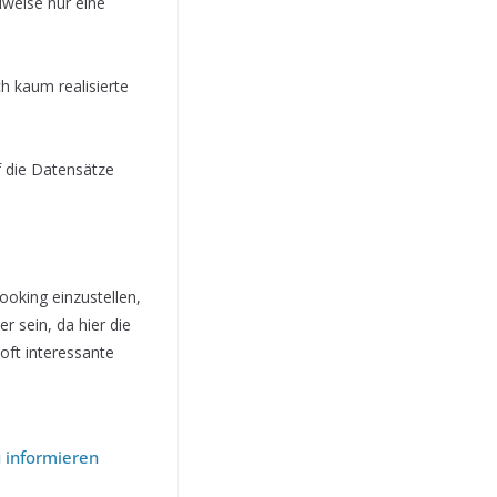
lweise nur eine
h kaum realisierte
uf die Datensätze
ooking einzustellen,
 sein, da hier die
oft interessante
u informieren