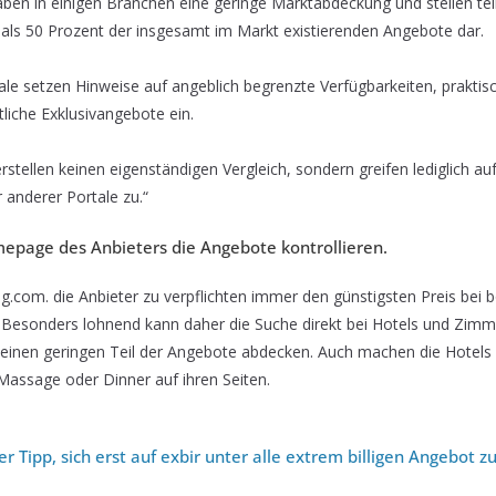
aben in einigen Branchen eine geringe Marktabdeckung und stellen tei
als 50 Prozent der insgesamt im Markt existierenden Angebote dar.
tale setzen Hinweise auf angeblich begrenzte Verfügbarkeiten, praktisc
tliche Exklusivangebote ein.
erstellen keinen eigenständigen Vergleich, sondern greifen lediglich a
 anderer Portale zu.“
mepage des Anbieters die Angebote kontrollieren.
g.com. die Anbieter zu verpflichten immer den günstigsten Preis bei b
 Besonders lohnend kann daher die Suche direkt bei Hotels und Zimmer
 einen geringen Teil der Angebote abdecken. Auch machen die Hotels 
assage oder Dinner auf ihren Seiten.
 Tipp, sich erst auf exbir unter alle extrem billigen Angebot z