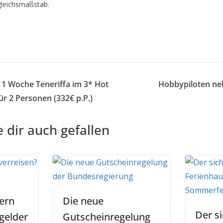
gleichsmaßstab.
 Woche Teneriffa im 3* Hot
Hobbypiloten ne
für 2 Personen (332€ p.P.)
 dir auch gefallen
tern
Die neue
Der s
gelder
Gutscheinregelung