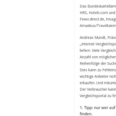
Das Bundeskartellamt
HRS, Hotels.com und B
Fewo.direct.de, triv
Amadeus/Traveltainmen
Andreas Mundt, Präsi
„Internet-Vergleichsp
liefern. Viele Vergle
Anzahl von möglichen 
Reihenfolge der Such
Dies kann zu Fehlein
wichtige Anbieter ni
erkaufen. Und mitunte
Der Verbraucher kann 
Vergleichsportal zu fi
1. Tipp: nur wer au
finden.