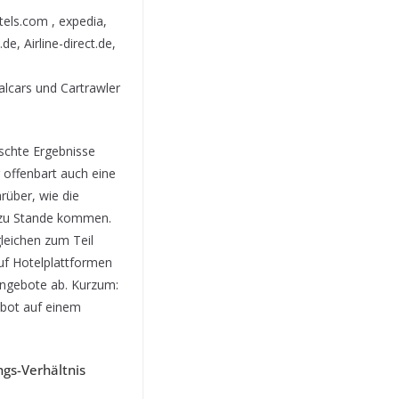
els.com , expedia,
e, Airline-direct.de,
alcars und Cartrawler
lschte Ergebnisse
g offenbart auch eine
rüber, wie die
n zu Stande kommen.
leichen zum Teil
uf Hotelplattformen
 Angebote ab. Kurzum:
ebot auf einem
ngs-Verhältnis