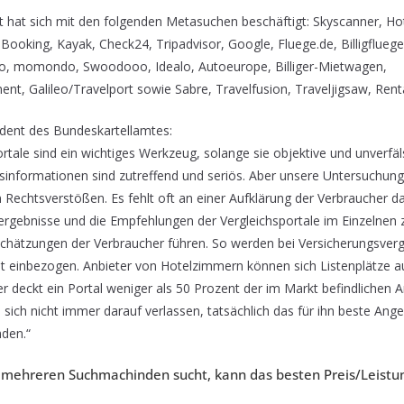
 hat sich mit den folgenden Metasuchen beschäftigt: Skyscanner, Hot
ooking, Kayak, Check24, Tripadvisor, Google, Fluege.de, Billigfluege.d
ago, momondo, Swoodooo, Idealo, Autoeurope, Billiger-Mietwagen,
t, Galileo/Travelport sowie Sabre, Travelfusion, Traveljigsaw, Rent
dent des Bundeskartellamtes:
ortale sind ein wichtiges Werkzeug, solange sie objektive und unverfä
ichsinformationen sind zutreffend und seriös. Aber unsere Untersuchun
Rechtsverstößen. Es fehlt oft an einer Aufklärung der Verbraucher da
ergebnisse und die Empfehlungen der Vergleichsportale im Einzelne
schätzungen der Verbraucher führen. So werden bei Versicherungsverg
cht einbezogen. Anbieter von Hotelzimmern können sich Listenplätze a
r deckt ein Portal weniger als 50 Prozent der im Markt befindlichen
sich nicht immer darauf verlassen, tatsächlich das für ihn beste Ang
nden.“
f mehreren Suchmachinden sucht, kann das besten Preis/Leistu