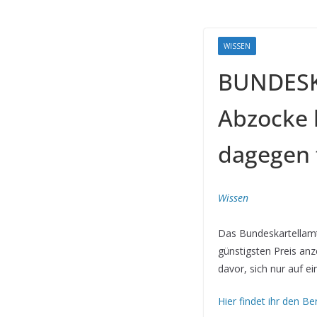
WISSEN
BUNDESK
Abzocke 
dagegen 
Wissen
Das Bundeskartellamt
günstigsten Preis anz
davor, sich nur auf e
Hier findet ihr den B