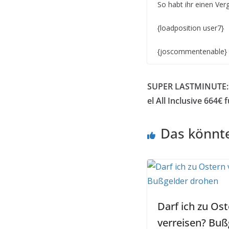
So habt ihr einen Ver
{loadposition user7}
{joscommentenable}
SUPER LASTMINUTE: 1
el All Inclusive 664€ 
Das könnte
Darf ich zu Os
verreisen? Buß