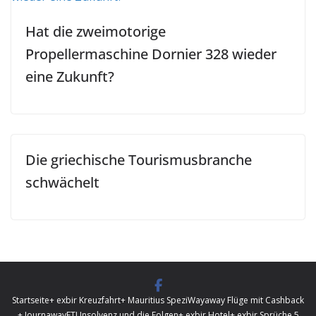
Hat die zweimotorige
Propellermaschine Dornier 328 wieder
eine Zukunft?
Die griechische Tourismusbranche
schwächelt
Startseite
+ exbir Kreuzfahrt
+ Mauritius Spezi
Wayaway Flüge mit Cashback
+ Journaway
FTI Insolvenz und die Folgen
+ exbir Hotel
+ exbir Sprüche 5