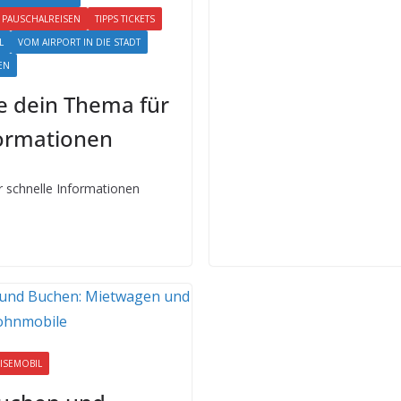
S PAUSCHALREISEN
TIPPS TICKETS
L
VOM AIRPORT IN DIE STADT
EN
 dein Thema für
formationen
 schnelle Informationen
ISEMOBIL