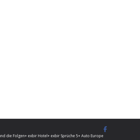
und die Folgen
+ exbir Hotel
+ exbir Sprüche 5
+ Auto Europe