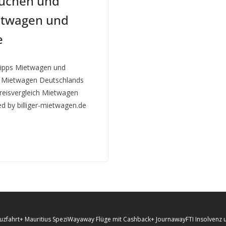
Suchen und
etwagen und
e
Tipps Mietwagen und
r Mietwagen Deutschlands
reisvergleich Mietwagen
d by billiger-mietwagen.de
uzfahrt
+ Mauritius Spezi
Wayaway Flüge mit Cashback
+ Journaway
FTI Insolvenz 