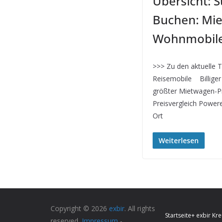
Übersicht: 
Buchen: Mi
Wohnmobil
>>> Zu den aktuelle 
Reisemobile Billige
größter Mietwagen-P
Preisvergleich Powere
Ort
Weiterlesen
Copyright © 2026
exbir
. All rights
Startseite
+ exbir Kre
reserved.
Impressum
-