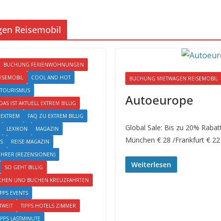
en Reisemobil
BUCHUNG FERIENWOHNUNGEN
ISEMOBIL
COOL AND HOT
BUCHUNG MIETWAGEN REISEMOBIL
-TOURISMUS
Autoeurope
DAS IST AKTUELL EXTREM BILLIG
EXTREM
FAQ ZU EXTREM BILLIG
Global Sale: Bis zu 20% Raba
LEXIKON
MAGAZIN
München € 28 /Frankfurt € 22
S
REISE-MAGAZIN
ÜHRER (REZENSIONEN)
Weiterlesen
SO GEHT BILLIG
CHEN UND BUCHEN KREUZFAHRTEN
IPPS EVENTS
TWEIT
TIPPS HOTELS ZIMMER
IPPS LASTMINUTE