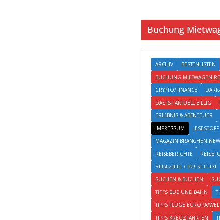
Buchung Mietwag
ARCHIV
BESTENLISTEN
BUCHUNG MIETWAGEN RE
CRYPTO/FINANCE
DARK
DAS IST AKTUELL BILLIG
ERLEBNIS & ABENTEUER
IMPRESSUM
LESESTOFF
MAGAZIN BRANCHEN NEW
REISEBERICHTE
REISEF
REISEZIELE / BUCKET-LIST
SUCHEN & BUCHEN
SU
TIPPS BUS UND BAHN
T
TIPPS FLÜGE EUROPA/WEL
TIPPS KREUZFAHRTEN
T