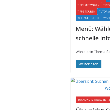
TIPPS MIETWAGEN
TIPP
TIPPS TOUREN
TUTORIA
WELTKULTURERBE
WISS
Menü: Wähle
schnelle In
Wähle dein Thema für
Weiterlesen
BUCHUNG MIETWAGEN RE