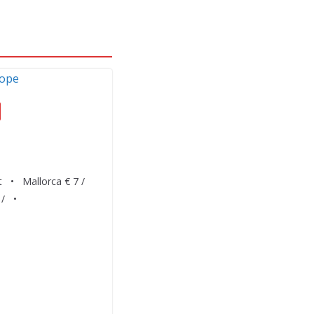
tt • Mallorca € 7 /
 / •