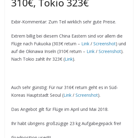
310€, Tokio 323€
Exbir-Kommentar: Zum Teil wirklich sehr gute Preise.
Extrem billig bei diesem China Eastern sind vor allem die
Flüge nach Fukuoka (303€ return –
Link
/
Screenshot
) und
auf die Okinawa Inseln (310€ return –
Link
/
Screenshot
).
Nach Tokio zahlt ihr 323€ (
Link
).
Auch sehr günstig: Für nur 316€ return geht es in Süd-
Koreas Hauptstadt Seoul (
Link
/
Screenshot
).
Das Angebot gilt für Flüge im April und Mai 2018.
Ihr habt übrigens großzügige 23 kg Aufgabegepäck frei!
{loadposition user9}