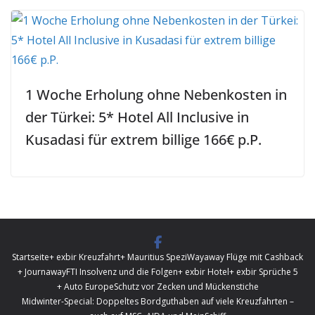
1 Woche Erholung ohne Nebenkosten in
der Türkei: 5* Hotel All Inclusive in
Kusadasi für extrem billige 166€ p.P.
Startseite
+ exbir Kreuzfahrt
+ Mauritius Spezi
Wayaway Flüge mit Cashback
+ Journaway
FTI Insolvenz und die Folgen
+ exbir Hotel
+ exbir Sprüche 5
+ Auto Europe
Schutz vor Zecken und Mückenstiche
Midwinter-Special: Doppeltes Bordguthaben auf viele Kreuzfahrten –