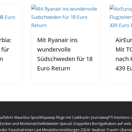
rbia:
Mit Ryanair ins
AirEu
 für
wundervolle
Mit T
n
Südschweden für 18
nach 
Euro Return
439 E
uzfahrt
+ Mauritius Spezi
Wayaway Flüge mit Cashback
+ Journaway
FTI Insolvenz 
 Zecken und Mückenstiche
Midwinter-Special: Doppeltes Bordguthaben auf viele 
exbir Pauschalreisen Last Minute
Kurzmeldungen 2024
+ Swabian Travel
+ Übersic