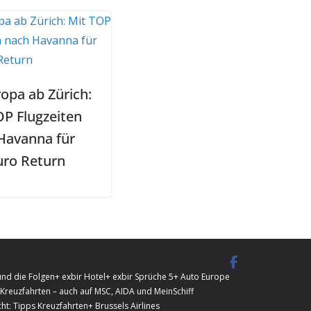
ropa ab Zürich:
OP Flugzeiten
Havanna für
uro Return
und die Folgen
+ exbir Hotel
+ exbir Sprüche 5
+ Auto Europe
Kreuzfahrten – auch auf MSC, AIDA und MeinSchiff
ht: Tipps Kreuzfahrten
+ Brussels Airlines