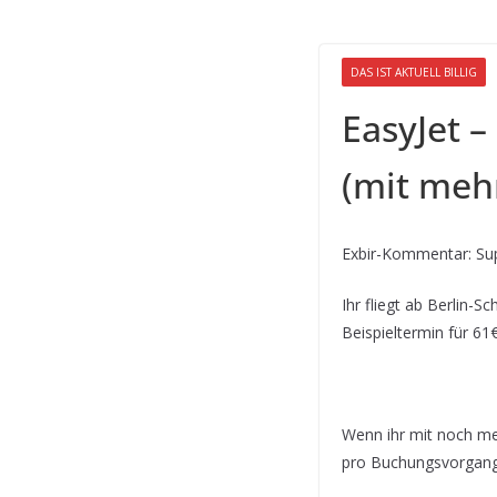
DAS IST AKTUELL BILLIG
EasyJet –
(mit mehr
Exbir-Kommentar: Sup
Ihr fliegt ab Berlin-S
Beispieltermin für 61€
Wenn ihr mit noch meh
pro Buchungsvorgang e