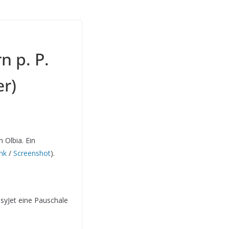
n p. P.
er)
 Olbia. Ein
nk
/
Screenshot
).
asyJet eine Pauschale