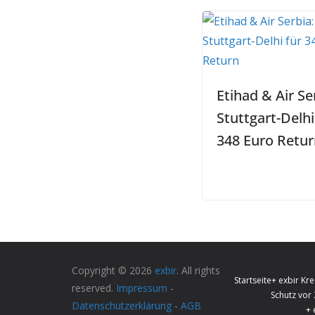
Etihad & Air Se
Stuttgart-Delhi
348 Euro Retur
Copyright © 2026
exbir
. All rights
Startseite
+ exbir Kre
reserved.
Impressum
-
Schutz vor
Datenschutzerklärung
-
AGB
+ 