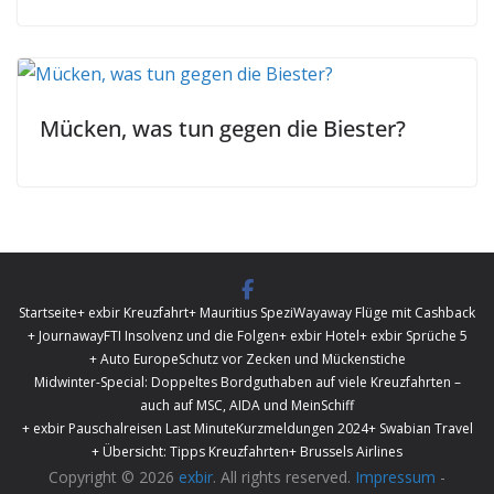
Mücken, was tun gegen die Biester?
Startseite
+ exbir Kreuzfahrt
+ Mauritius Spezi
Wayaway Flüge mit Cashback
+ Journaway
FTI Insolvenz und die Folgen
+ exbir Hotel
+ exbir Sprüche 5
+ Auto Europe
Schutz vor Zecken und Mückenstiche
Midwinter-Special: Doppeltes Bordguthaben auf viele Kreuzfahrten –
auch auf MSC, AIDA und MeinSchiff
+ exbir Pauschalreisen Last Minute
Kurzmeldungen 2024
+ Swabian Travel
+ Übersicht: Tipps Kreuzfahrten
+ Brussels Airlines
Copyright © 2026
exbir
. All rights reserved.
Impressum
-