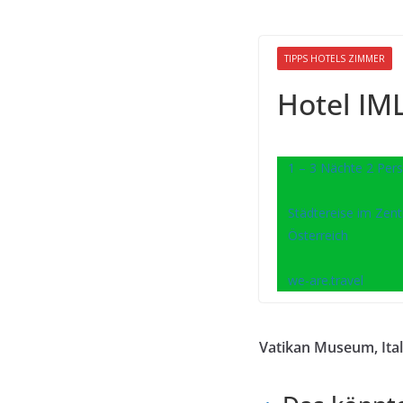
TIPPS HOTELS ZIMMER
Hotel IM
1 – 3 Nächte 2 Pers
Städtereise im Zent
Österreich
we-are.travel
Vatikan Museum, Ital