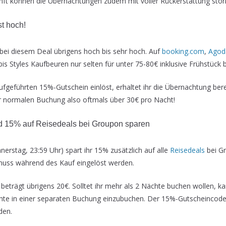
nft können die Übernachtungen zudem mit voller Rückerstattung stor
st hoch!
 bei diesem Deal übrigens hoch bis sehr hoch. Auf
booking.com
,
Agod
Ibis Styles Kaufbeuren nur selten für unter 75-80€ inklusive Frühstück 
fgeführten 15%-Gutschein einlöst, erhaltet ihr die Übernachtung berei
r normalen Buchung also oftmals über 30€ pro Nacht!
d 15% auf Reisedeals bei Groupon sparen
erstag, 23:59 Uhr) spart ihr 15% zusätzlich auf alle
Reisedeals
bei G
uss während des Kauf eingelöst werden.
eträgt übrigens 20€. Solltet ihr mehr als 2 Nächte buchen wollen, ka
hte in einer separaten Buchung einzubuchen. Der 15%-Gutscheincod
den.