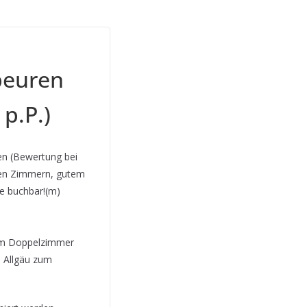
fbeuren
 p.P.)
ren (Bewertung bei
nen Zimmern, gutem
se buchbar!(m)
 im Doppelzimmer
m Allgäu zum