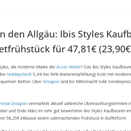
in den Allgäu: Ibis Styles Kau
fetfrühstück für 47,81€ (23,90€
Styles, die moderne Marke der
Accor Hotels
? Das Ibis Styles Kaufbeu
 bei
Holidaycheck
5,3/6 bei 96% Weiterempfehlung) lockt mit moder
bequemen Betten. Über
Groupon
sind bis Mitternacht tolle Sonderprei
ortal Groupon
vermarktet aktuell zahlreiche Übernachtungstermine
ber und Ende März im sehr gut bewerteten Ibis Styles Kaufbeuren i
 von 56,25€ inklusive einem sattmachenden Frühstück in Buffetform.