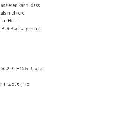
passieren kann, dass
mals mehrere
 im Hotel
.B. 3 Buchungen mit
r 56,25€ (+15% Rabatt
ür 112,50€ (+15