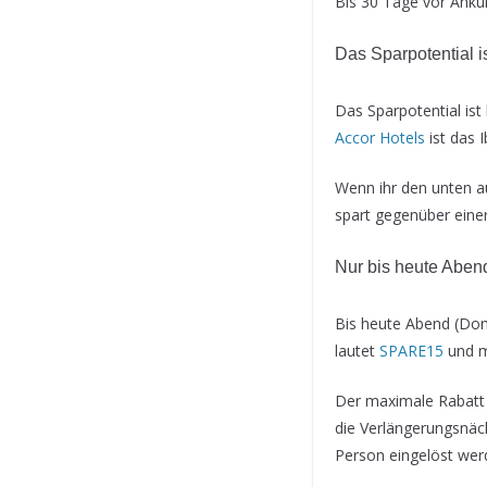
Bis 30 Tage vor Anku
Das Sparpotential i
Das Sparpotential ist
Accor Hotels
ist das 
Wenn ihr den unten au
spart gegenüber eine
Nur bis heute Aben
Bis heute Abend (Donn
lautet
SPARE15
und m
Der maximale Rabatt b
die Verlängerungsnäc
Person eingelöst wer