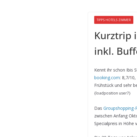
TIPPS HOTELS ZIMMER
Kurztrip 
inkl. Buf
Kennt ihr schon Ibis 
booking.com
: 8,7/10,
Frühstück und sehr 
{loadposition user7}
Das
Groupshopping-P
zwischen Anfang Okto
Specialpreis in Höhe