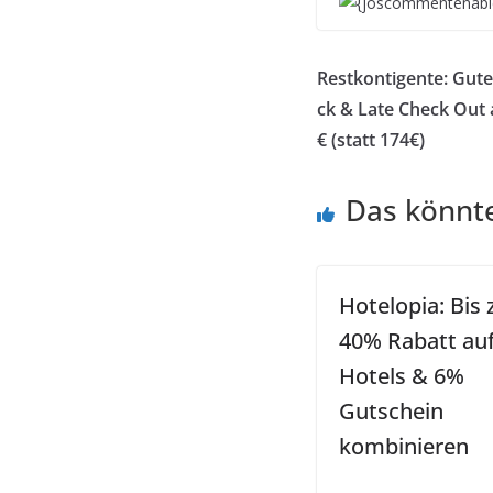
{joscommentenabl
Restkontigente: Gutes
ck & Late Check Out a
€ (statt 174€)
Das könnte
Hotelopia: Bis 
40% Rabatt au
Hotels & 6%
Gutschein
kombinieren