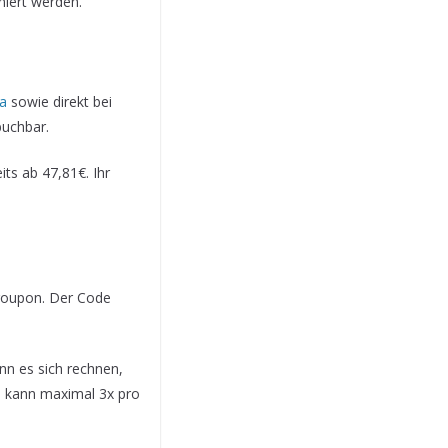
niert werden.
a
sowie direkt bei
buchbar.
ts ab 47,81€. Ihr
roupon. Der Code
nn es sich rechnen,
e kann maximal 3x pro