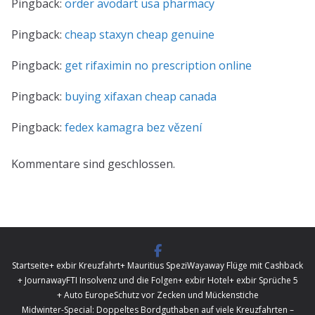
Pingback:
order avodart usa pharmacy
Pingback:
cheap staxyn cheap genuine
Pingback:
get rifaximin no prescription online
Pingback:
buying xifaxan cheap canada
Pingback:
fedex kamagra bez vězení
Kommentare sind geschlossen.
Startseite
+ exbir Kreuzfahrt
+ Mauritius Spezi
Wayaway Flüge mit Cashback
+ Journaway
FTI Insolvenz und die Folgen
+ exbir Hotel
+ exbir Sprüche 5
+ Auto Europe
Schutz vor Zecken und Mückenstiche
Midwinter-Special: Doppeltes Bordguthaben auf viele Kreuzfahrten –