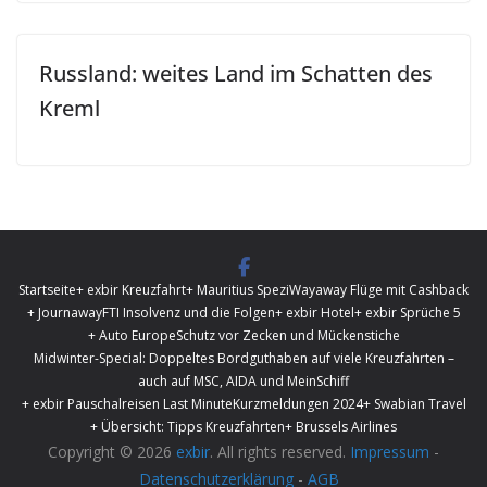
Russland: weites Land im Schatten des
Kreml
Startseite
+ exbir Kreuzfahrt
+ Mauritius Spezi
Wayaway Flüge mit Cashback
+ Journaway
FTI Insolvenz und die Folgen
+ exbir Hotel
+ exbir Sprüche 5
+ Auto Europe
Schutz vor Zecken und Mückenstiche
Midwinter-Special: Doppeltes Bordguthaben auf viele Kreuzfahrten –
auch auf MSC, AIDA und MeinSchiff
+ exbir Pauschalreisen Last Minute
Kurzmeldungen 2024
+ Swabian Travel
+ Übersicht: Tipps Kreuzfahrten
+ Brussels Airlines
Copyright © 2026
exbir
. All rights reserved.
Impressum
-
Datenschutzerklärung
-
AGB