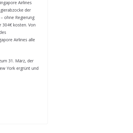
ingapore Airlines
agierabzocke der
n – ohne Regierung
r 304€ kosten. Von
 des
pore Airlines alle
zum 31. März, der
New York ergrünt und