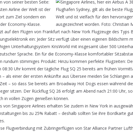
en von seiner besten Seite:
ten Airline der Welt ist der
ort zum Ziel sondern ein
 der Economy-Klasse.
etzt auf den Flügen von Frankfurt nach New York Flugzeuge des Typs 
ngselektronik ein: Jeder Sitz verfügt über einen eigenen Bildschirm 
igen Unterhaltungsystem KrisWorld mit insgesamt über 500 Unterha
eutscher Sprache. Ein für die Economy-Klasse komfortabler Sitzabsta
ein rundum stimmiges Produkt: Hinzu kommen perfekte Flugzeiten: De
um 08:30 Uhr kommt der tägliche Flug SQ 25 bereits am frühen Vormitt
 – als einer der ersten Ankünfte aus Übersee meiden Sie Schlangen a
 Zeit – so dass Sie bereits am Broadway Hot Dogs essen während di
eger sitzen. Der Rückflug SQ 26 erfolgt am Abend nach 21:00 Uhr, so 
h in vollen Zügen genießen können.
 von Singapore Airlines erhalten Sie zudem in New York in ausgewähl
staltungen bis zu 25% Rabatt – deshalb sollten Sie ihre Bordkarte g
es.
ese Flugverbindung mit Zubringerflügen von Star Alliance Partner Luft