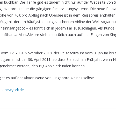
 buchbar. Die Tarife gibt es zudem nicht nur auf der Webseite von S
 ganz normal über die gängigen Reservierungsysteme. Die neue Pass
öhe von 45€ pro Abflug nach Übersee ist in dem Reisepreis enthalte
flug mit der am häufigsten ausgezeichneten Airline der Welt sogar nu
hnsinnsangebot – es lohnt sich in jedem Fall zuzuschlagen. Als Kunde
Lufthansa Miles&More stehen natürlich auch auf den Flügen von Singa
 vom 12. – 18. November 2010, der Reisezeitraum vom 3. Januar bis 
lugtermin ist der 30. April 2011, so dass Sie auch im Frühjahr, wenn 
genehmer werden, den Big Apple erkunden können.
bt es auf der Aktionsseite von Singapore Airlines selbst:
ines-newyork.de