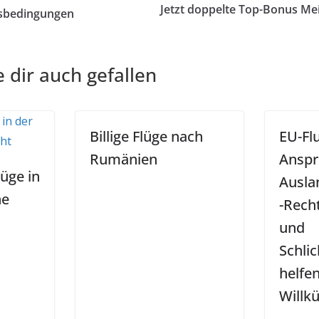
Jetzt doppelte Top-Bonus Me
tsbedingungen
 dir auch gefallen
Billige Flüge nach
EU-Fl
Rumänien
Anspr
lüge in
Ausla
ne
-Rech
und
Schli
helfen
Willkü