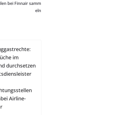
ilen bei Finnair samm
eln
uggastrechte:
üche im
nd durchsetzen
tsdiensleister
chtungsstellen
bei Airline-
r