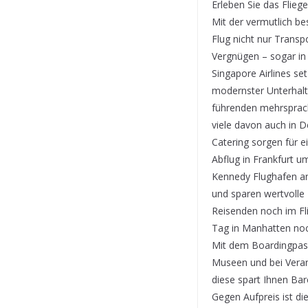
E
rleben Sie das Flieg
Mit der vermutlich bes
Flug nicht nur Transp
Vergnügen – sogar in
Singapore Airlines s
modernster Unterhaltu
führenden mehrsprach
viele davon auch in D
Catering sorgen für 
Abflug in Frankfurt 
Kennedy Flughafen an
und sparen wertvolle
Reisenden noch im Fli
Tag in Manhatten noc
Mit dem Boardingpass
Museen und bei Veran
diese spart Ihnen Bar
Gegen Aufpreis ist di