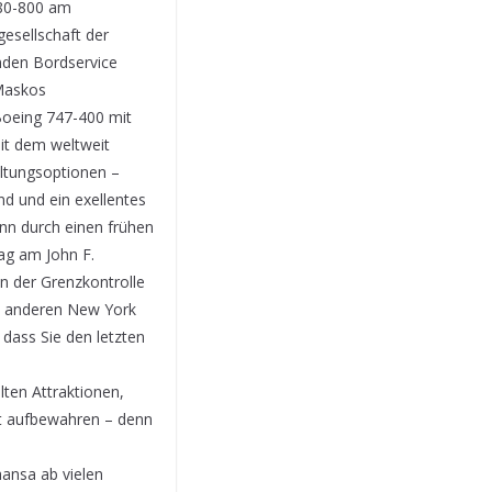
Boeing 747-400 mit
mit dem weltweit
ltungsoptionen –
nd und ein exellentes
nn durch einen frühen
ag am John F.
n der Grenzkontrolle
e anderen New York
dass Sie den letzten
ten Attraktionen,
ut aufbewahren – denn
hansa ab vielen