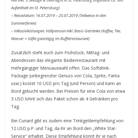
Kiel inkl. 3 Seetage & Overnight in St. Petersburg (ingesamt ca. 36h
Aufenthalt im St. Petersburg)
– Reisedatum: 16.07.2019 – 25.07.2019 (Teilweise in den
Sommerferien)
– Inklusivleistungen: Vollpension inkl. Basic-Getränke (Kaffee, Tee,
Wasser + Säfte ganztägig im Buffetrestaurant)
Zusätzlich steht euch zum Frühstück, Mittag- und
Abendessen das elegante Bedienrestaurant mit
mehrgängiger Menüauswahl offen. Das Softdrink-
Package (unbegrenzter Genuss von Cola, Sprite, Fanta
usw.) kostet 10 USD pro Tag (und Person) und kann an
Bord gebucht werden. Bei Preisen für eine Cola von etwa
3 USD lohnt sich das Paket schon ab 4 Getränken pro
Tag.
Bei Cunard gibt es zudem eine Trinkgeldempfehlung von
12 USD p.P. und Tag, da ihr an Bord den „White Star-
Service“ erhaltet. Diese Empfehlung könnt ihr je nach