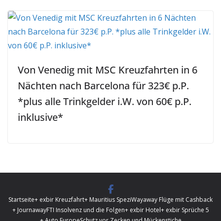
Von Venedig mit MSC Kreuzfahrten in 6
Nächten nach Barcelona für 323€ p.P.
*plus alle Trinkgelder i.W. von 60€ p.P.
inklusive*
Startseite
+ exbir Kreuzfahrt
+ Mauritius Spezi
Wayaway Flüge mit Cashback
+ Journaway
FTI Insolvenz und die Folgen
+ exbir Hotel
+ exbir Sprüche 5
+ Auto Europe
Schutz vor Zecken und Mückenstiche