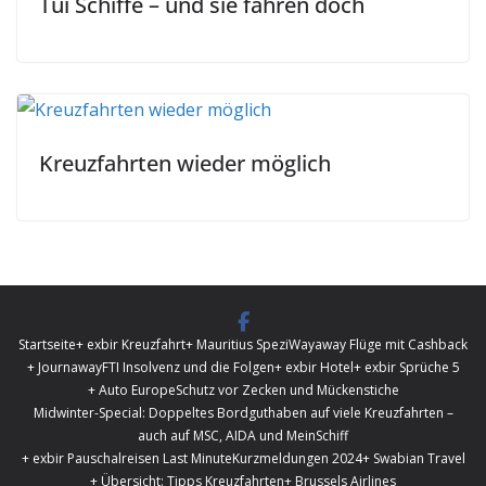
Tui Schiffe – und sie fahren doch
Kreuzfahrten wieder möglich
Startseite
+ exbir Kreuzfahrt
+ Mauritius Spezi
Wayaway Flüge mit Cashback
+ Journaway
FTI Insolvenz und die Folgen
+ exbir Hotel
+ exbir Sprüche 5
+ Auto Europe
Schutz vor Zecken und Mückenstiche
Midwinter-Special: Doppeltes Bordguthaben auf viele Kreuzfahrten –
auch auf MSC, AIDA und MeinSchiff
+ exbir Pauschalreisen Last Minute
Kurzmeldungen 2024
+ Swabian Travel
+ Übersicht: Tipps Kreuzfahrten
+ Brussels Airlines