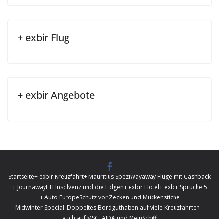
+ exbir Flug
+ exbir Angebote
Startseite
+ exbir Kreuzfahrt
+ Mauritius Spezi
Wayaway Flüge mit Cashback
+ Journaway
FTI Insolvenz und die Folgen
+ exbir Hotel
+ exbir Sprüche 5
+ Auto Europe
Schutz vor Zecken und Mückenstiche
Midwinter-Special: Doppeltes Bordguthaben auf viele Kreuzfahrten –
auch auf MSC, AIDA und MeinSchiff