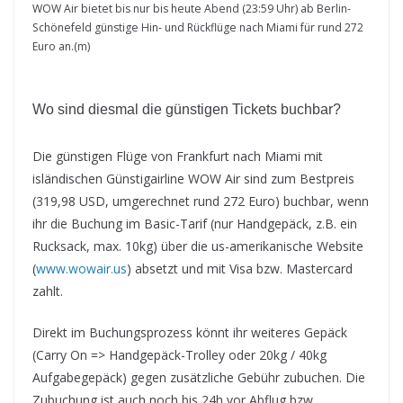
WOW Air bietet bis nur bis heute Abend (23:59 Uhr) ab Berlin-
Schönefeld günstige Hin- und Rückflüge nach Miami für rund 272
Euro an.(m)
Wo sind diesmal die günstigen Tickets buchbar?
Die günstigen Flüge von Frankfurt nach Miami mit
isländischen Günstigairline WOW Air sind zum Bestpreis
(319,98 USD, umgerechnet rund 272 Euro) buchbar, wenn
ihr die Buchung im Basic-Tarif (nur Handgepäck, z.B. ein
Rucksack, max. 10kg) über die us-amerikanische Website
(
www.wowair.us
) absetzt und mit Visa bzw. Mastercard
zahlt.
Direkt im Buchungsprozess könnt ihr weiteres Gepäck
(Carry On => Handgepäck-Trolley oder 20kg / 40kg
Aufgabegepäck) gegen zusätzliche Gebühr zubuchen. Die
Zubuchung ist auch noch bis 24h vor Abflug bzw.