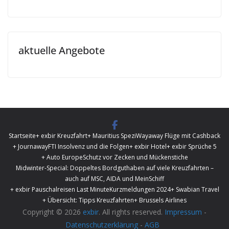
aktuelle Angebote
Startseite
+ exbir Kreuzfahrt
+ Mauritius Spezi
Wayaway Flüge mit Cashback
+ Journaway
FTI Insolvenz und die Folgen
+ exbir Hotel
+ exbir Sprüche 5
+ Auto Europe
Schutz vor Zecken und Mückenstiche
Midwinter-Special: Doppeltes Bordguthaben auf viele Kreuzfahrten –
auch auf MSC, AIDA und MeinSchiff
+ exbir Pauschalreisen Last Minute
Kurzmeldungen 2024
+ Swabian Travel
+ Übersicht: Tipps Kreuzfahrten
+ Brussels Airlines
Copyright © 2026
exbir
. All rights reserved.
Impressum
-
Datenschutzerklärung
-
AGB